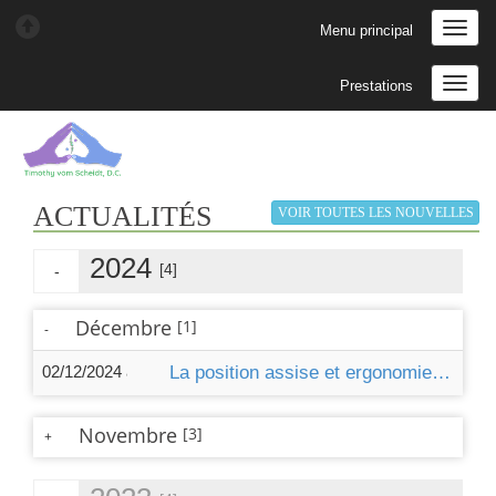
Menu principal
Prestations
ACTUALITÉS
VOIR TOUTES LES NOUVELLES
2024
[4]
-
Décembre
[1]
-
02/12/2024 à 17:41
La position assise et ergonomie du poste de travail
Novembre
[3]
+