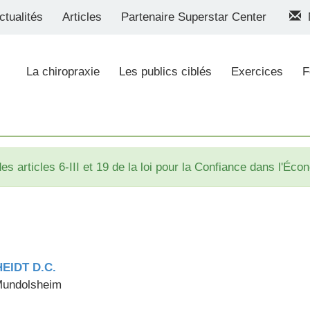
ctualités
Articles
Partenaire Superstar Center
M
La chiropraxie
Les publics ciblés
Exercices
F
s articles 6-III et 19 de la loi pour la Confiance dans l'É
HEIDT D.C.
 Mundolsheim