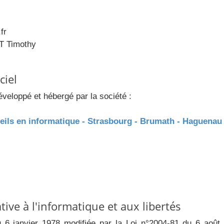
fr
T Timothy
ciel
éveloppé et hébergé par la société :
seils en informatique - Strasbourg - Brumath - Haguenau 
tive à l'informatique et aux libertés
 du 6 janvier 1978 modifiée par la Loi n°2004-81 du 6 ao