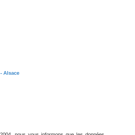
- Alsace
ût 2004, nous vous informons que les données